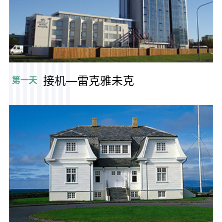
接机—雷克雅未克
第一天