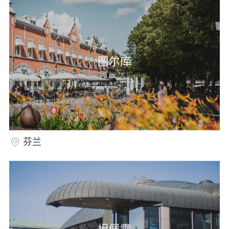
图尔库
芬兰
坦佩雷