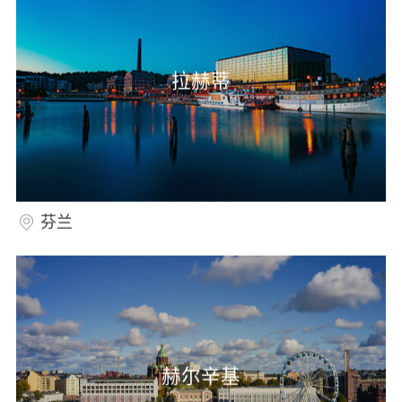
拉赫蒂
芬兰
赫尔辛基