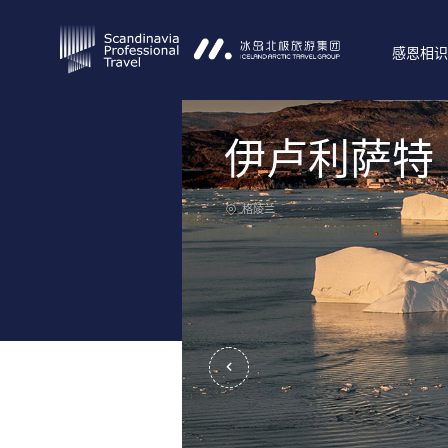
感恩相识
伊卢利萨特
格陵兰