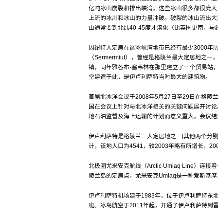
亿吨冰山崩裂和排出峡湾。这些冰山很多都很庞大
上流的冰川和冰山的力量冲破。破裂的冰山流出大
山通常要到北纬40-45度才溶化（比英国更南，
因纽特人定居在这冰峡湾地带已经有最少3000年
（Sermermiut），曾经是格陵兰最大定居地之一
镇，同年雅各布·塞韦林在那里建立了一个贸易站，并以
堂建造于此，是伊卢利萨特当时最大的建筑物。
首届北冰洋会议于2008年5月27日至29日在
国在会议上针对与北冰洋相关的关键问题展开讨论
地石油监督及海上运输的计划而意义重大。会议结
伊卢利萨特是格陵兰三大定居地之一[其他两个分别为努克
计，该地人口为4541，较2003年略有所增长，20
北极圈尤米安克航线（Arctic Umiaq Line）连
陵兰岛的定居点，尤米安克Umiaq是一种爱斯基
伊卢利萨特机场建于1983年，位于伊卢利萨特东
班。冰岛航空于2011年起，开通了伊卢利萨特到