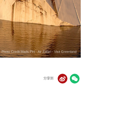
to Credit:Aningaaq Rosing Carlsen - Visit Greenland
Photo Credit:Mads Pihl - Air Zafari - Visit Greenland
Photo Credit:Thrainn Kolbeinsson - Visit Greenland
Photo Credit:Rino Rasmussen , Visit Greenland
Photo Credit:Johannes Becker, Visit Greenland
分享到