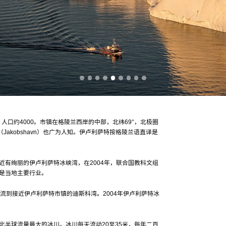
Pho
地，人口约4000。市镇在格陵兰西岸的中部，北纬69°，北极圈
Jakobshavn）也广为人知。伊卢利萨特按格陵兰语直译是
近有绚丽的伊卢利萨特冰峡湾，在2004年，联合国教科文组
是当地主要行业。
流到接近伊卢利萨特市镇的迪斯科湾。2004年伊卢利萨特冰
北半球流量最大的冰川。冰川每天流动20至35米，每年二百