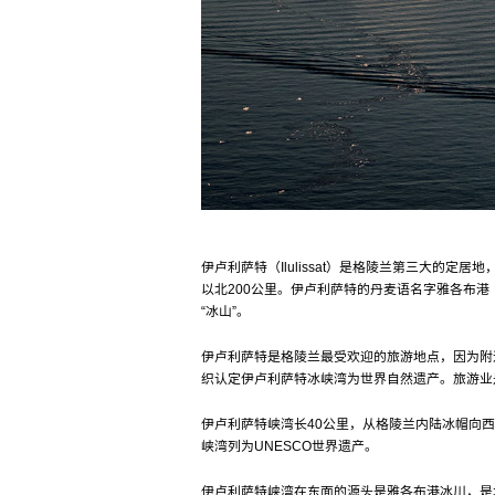
伊卢利萨特（Ilulissat）是格陵兰第三大的定居
以北200公里。伊卢利萨特的丹麦语名字雅各布港（
“冰山”。
伊卢利萨特是格陵兰最受欢迎的旅游地点，因为附
织认定伊卢利萨特冰峡湾为世界自然遗产。旅游业
伊卢利萨特峡湾长40公里，从格陵兰内陆冰帽向西
峡湾列为UNESCO世界遗产。
伊卢利萨特峡湾在东面的源头是雅各布港冰川，是