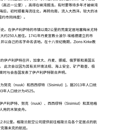
（高达一公里），高得在峡湾搁浅，有时要等待多年才被峡湾
海后，初时顺着海流往北，再转向南，流入大西洋。较大的冰
与纽约市同纬度）。
历史。在伊卢利萨特的市镇以南2公里的荒废定居地塞梅米尤特
，大约250人居住。1741年丹麦宣教士波尔·埃格德建立的市
自己的名字命名该地。在十八世纪晚期，Zions Kirke教
格陵兰的伊卢利萨特召开，加拿大、丹麦、挪威、俄罗斯和美国五
。 此次会议因为其有关环境法规、海上安全、矿产勘查、极
束时与会各国发表了伊卢利萨特联合声明。
（nuuk）和西西缪特（Sisimiut）]，据2013年人口统
03年人口统计为4525。
接着伊卢利萨特、努克（nuuk）、西西缪特（Sisimiut）和其他格
摩人用的木架皮舟。
北2.8公里。格陵兰航空公司提供前往格陵兰岛各个定居点的航
雷克雅未克的航班。